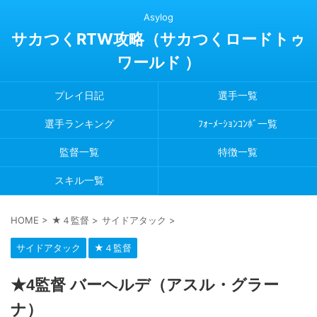
Asylog
サカつくRTW攻略（サカつくロードトゥ
ワールド ）
プレイ日記
選手一覧
選手ランキング
ﾌｫｰﾒｰｼｮﾝｺﾝﾎﾞ一覧
監督一覧
特徴一覧
スキル一覧
HOME
>
★４監督
>
サイドアタック
>
サイドアタック
★４監督
★4監督 バーヘルデ（アスル・グラー
ナ）