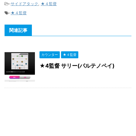
-
サイドアタック
,
★４監督
-
★４監督
関連記事
カウンター
★４監督
★4監督 サリー(パルテノペイ)