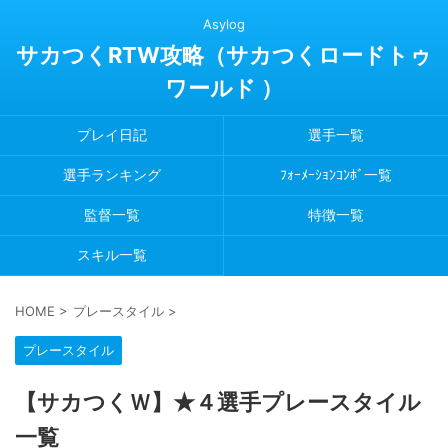
Asylog
サカつくRTW攻略（サカつくロードトゥ
ワールド ）
プレイ日記
選手一覧
選手ランキング
ﾌｫｰﾒｰｼｮﾝｺﾝﾎﾞ一覧
監督一覧
特徴一覧
スキル一覧
HOME
>
プレースタイル
>
プレースタイル
【サカつくＷ】★４選手プレースタイル
一覧