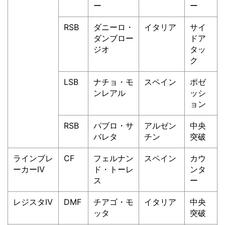
ー
ー
RSB
ダニーロ・
イタリア
サイ
ダンブロー
ドア
ジオ
タッ
ク
LSB
ナチョ・モ
スペイン
ポゼ
ンレアル
ッシ
ョン
RSB
パブロ・サ
アルゼン
中央
バレタ
チン
突破
ラインブレ
CF
フェルナン
スペイン
カウ
ーカーⅣ
ド・トーレ
ンタ
ス
ー
レジスタⅣ
DMF
チアゴ・モ
イタリア
中央
ッタ
突破