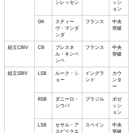
シレッセン
ッシ
ョン
GK
スティー
フランス
中央
ヴ・マンダ
突破
ンダ
組立CBⅣ
CB
プレスネ
フランス
中央
ル・キンペ
突破
ンベ
組立SBⅣ
LSB
ルーク・シ
イングラ
カウ
ョー
ンド
ンタ
ー
RSB
ダニーロ・
ブラジル
ポゼ
シウバ
ッシ
ョン
LSB
セサル・ア
スペイン
中央
スピリクエ
突破