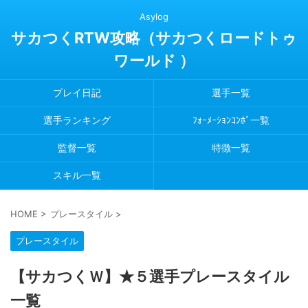
Asylog
サカつくRTW攻略（サカつくロードトゥ
ワールド ）
プレイ日記
選手一覧
選手ランキング
ﾌｫｰﾒｰｼｮﾝｺﾝﾎﾞ一覧
監督一覧
特徴一覧
スキル一覧
HOME
>
プレースタイル
>
プレースタイル
【サカつくＷ】★５選手プレースタイル
一覧