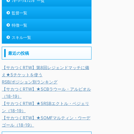
ﾌｫｰﾒｰｼｮﾝｺﾝﾎﾞ一覧
監督一覧
特徴一覧
スキル一覧
最近の投稿
【サカつくRTW】第8回レジェンドマッチに備
え★5チケットを使う
RSB/ポジション別ランキング
【サカつくRTW】★5CBラウール・アルビオル
（18-19）
【サカつくRTW】★5RSBエクトル・ベジェリ
ン（18-19）
【サカつくRTW】★5OMFマルティン・ウーデ
ゴール（18-19）