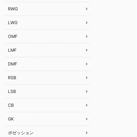
RWG
LWG
OMF
LMF
DMF
RSB
LSB
CB
GK
ポゼッション