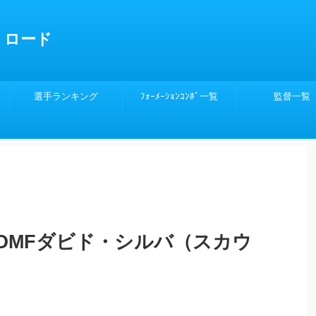
くロード
選手ランキング
ﾌｫｰﾒｰｼｮﾝｺﾝﾎﾞ一覧
監督一覧
OMFダビド・シルバ（スカウ