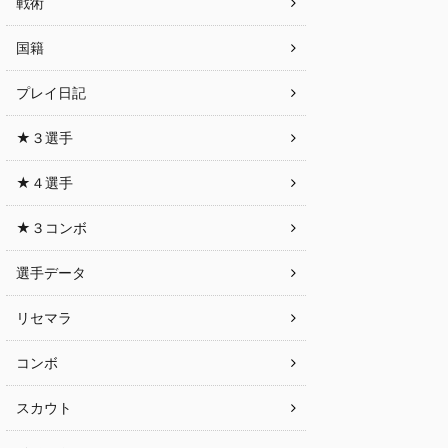
戦術
国籍
プレイ日記
★３選手
★４選手
★３コンボ
選手データ
リセマラ
コンボ
スカウト