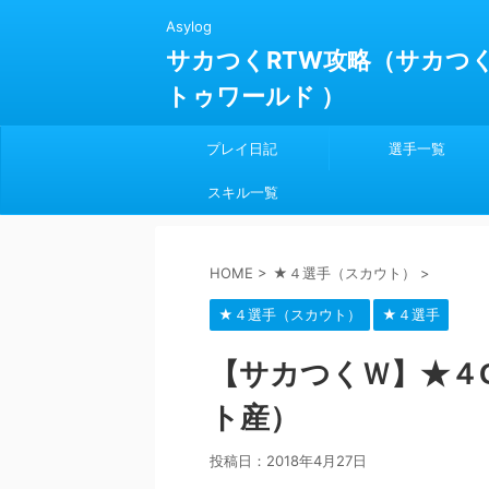
Asylog
サカつくRTW攻略（サカつ
トゥワールド ）
プレイ日記
選手一覧
スキル一覧
HOME
>
★４選手（スカウト）
>
★４選手（スカウト）
★４選手
【サカつくＷ】★４
ト産）
投稿日：
2018年4月27日