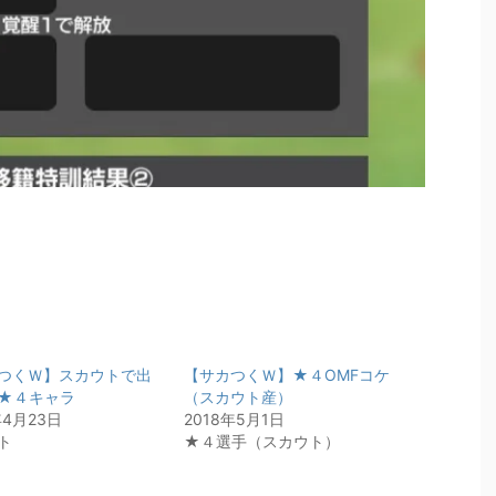
つくＷ】スカウトで出
【サカつくＷ】★４OMFコケ
★４キャラ
（スカウト産）
年4月23日
2018年5月1日
ト
★４選手（スカウト）