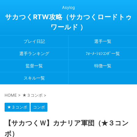
Asylog
サカつくRTW攻略（サカつくロードトゥ
ワールド ）
プレイ日記
選手一覧
選手ランキング
ﾌｫｰﾒｰｼｮﾝｺﾝﾎﾞ一覧
監督一覧
特徴一覧
スキル一覧
HOME
>
★３コンボ
>
★３コンボ
コンボ
【サカつくＷ】カナリア軍団（★３コン
ボ）