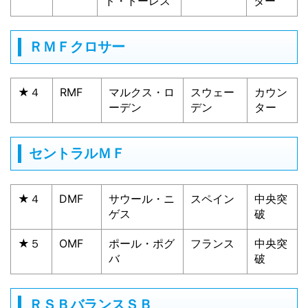
ド・トーレス
ター
ＲＭＦクロサー
★４
RMF
マルクス・ロ
スウェー
カウン
ーデン
デン
ター
セントラルＭＦ
★４
DMF
サウール・ニ
スペイン
中央突
ゲス
破
★５
OMF
ポール・ポグ
フランス
中央突
バ
破
ＲＳＢバランスＳＢ