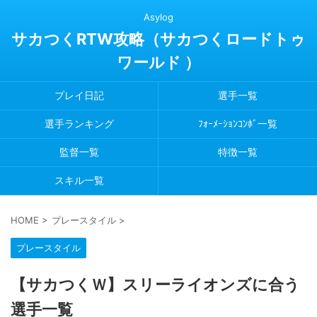
Asylog
サカつくRTW攻略（サカつくロードトゥ
ワールド ）
プレイ日記
選手一覧
選手ランキング
ﾌｫｰﾒｰｼｮﾝｺﾝﾎﾞ一覧
監督一覧
特徴一覧
スキル一覧
HOME
>
プレースタイル
>
プレースタイル
【サカつくＷ】スリーライオンズに合う
選手一覧