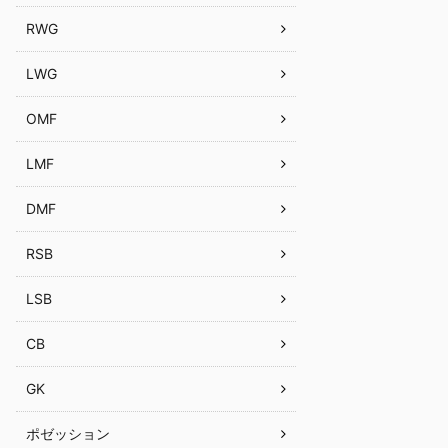
RWG
LWG
OMF
LMF
DMF
RSB
LSB
CB
GK
ポゼッション