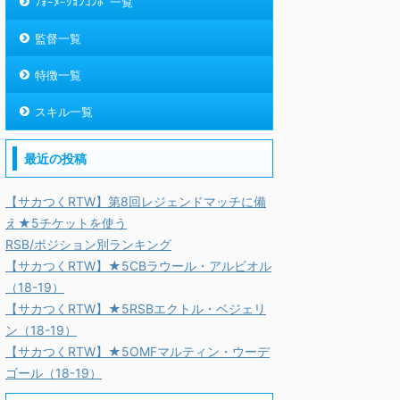
ﾌｫｰﾒｰｼｮﾝｺﾝﾎﾞ一覧
監督一覧
特徴一覧
スキル一覧
最近の投稿
【サカつくRTW】第8回レジェンドマッチに備
え★5チケットを使う
RSB/ポジション別ランキング
【サカつくRTW】★5CBラウール・アルビオル
（18-19）
【サカつくRTW】★5RSBエクトル・ベジェリ
ン（18-19）
【サカつくRTW】★5OMFマルティン・ウーデ
ゴール（18-19）