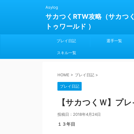
Asylog
サカつくRTW攻略（サカつ
トゥワールド ）
プレイ日記
選手一覧
スキル一覧
HOME
>
プレイ日記
>
プレイ日記
【サカつくＷ】プレ
投稿日：
2018年4月24日
１３年目