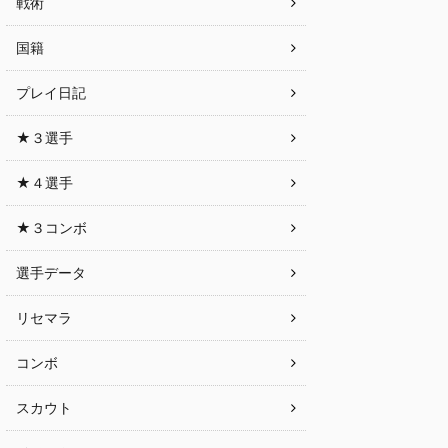
戦術
国籍
プレイ日記
★３選手
★４選手
★３コンボ
選手データ
リセマラ
コンボ
スカウト