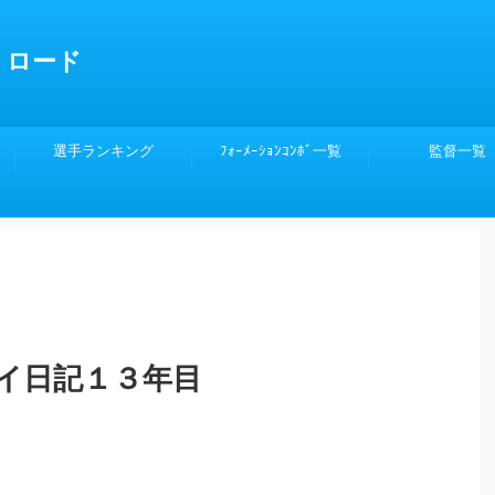
くロード
選手ランキング
ﾌｫｰﾒｰｼｮﾝｺﾝﾎﾞ一覧
監督一覧
イ日記１３年目