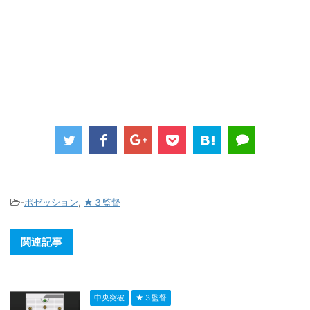
-
ポゼッション
,
★３監督
関連記事
中央突破
★３監督