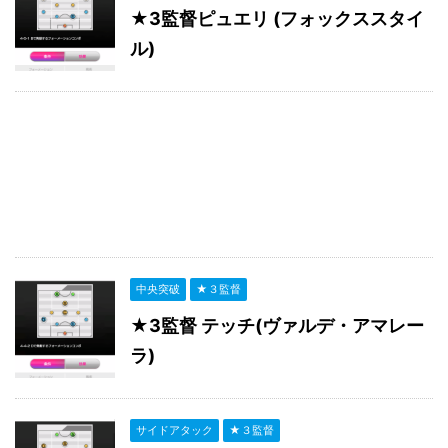
★3監督ピュエリ (フォックススタイ
ル)
中央突破
★３監督
★3監督 テッチ(ヴァルデ・アマレー
ラ)
サイドアタック
★３監督