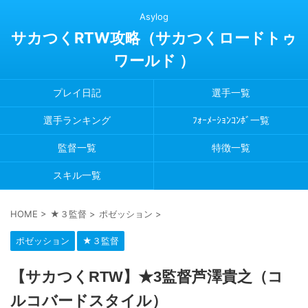
Asylog
サカつくRTW攻略（サカつくロードトゥ
ワールド ）
プレイ日記
選手一覧
選手ランキング
ﾌｫｰﾒｰｼｮﾝｺﾝﾎﾞ一覧
監督一覧
特徴一覧
スキル一覧
HOME
>
★３監督
>
ポゼッション
>
ポゼッション
★３監督
【サカつくRTW】★3監督芦澤貴之（コ
ルコバードスタイル）