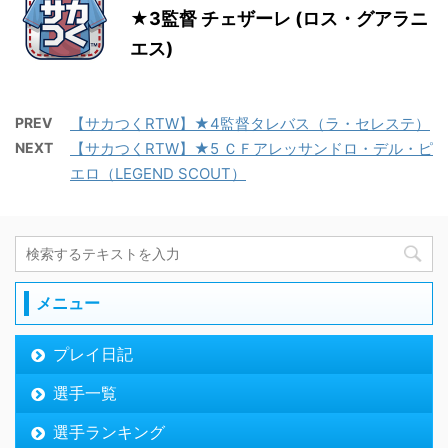
★3監督 チェザーレ (ロス・グアラニ
エス)
PREV
【サカつくRTW】★4監督タレバス（ラ・セレステ）
NEXT
【サカつくRTW】★5 ＣＦアレッサンドロ・デル・ピ
エロ（LEGEND SCOUT）
メニュー
プレイ日記
選手一覧
選手ランキング