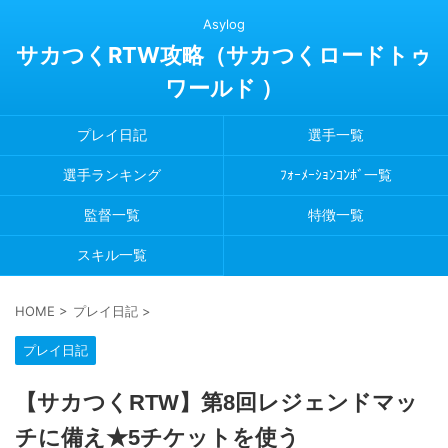
Asylog
サカつくRTW攻略（サカつくロードトゥ
ワールド ）
プレイ日記
選手一覧
選手ランキング
ﾌｫｰﾒｰｼｮﾝｺﾝﾎﾞ一覧
監督一覧
特徴一覧
スキル一覧
HOME
>
プレイ日記
>
プレイ日記
【サカつくRTW】第8回レジェンドマッ
チに備え★5チケットを使う