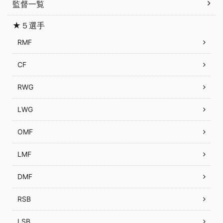
監督一覧
★５選手
RMF
CF
RWG
LWG
OMF
LMF
DMF
RSB
LSB