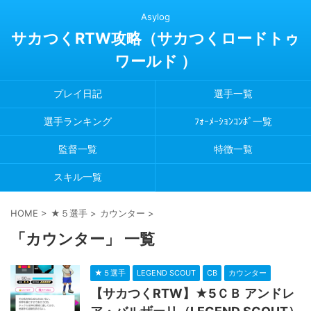
Asylog
サカつくRTW攻略（サカつくロードトゥ
ワールド ）
プレイ日記
選手一覧
選手ランキング
ﾌｫｰﾒｰｼｮﾝｺﾝﾎﾞ一覧
監督一覧
特徴一覧
スキル一覧
HOME
>
★５選手
>
カウンター
>
「カウンター」 一覧
★５選手
LEGEND SCOUT
CB
カウンター
【サカつくRTW】★5ＣＢ アンドレ