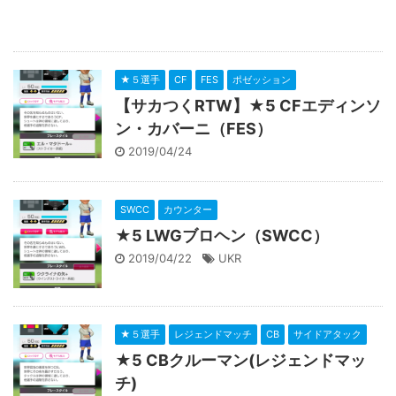
★５選手
CF
FES
ポゼッション
【サカつくRTW】★5 CFエディンソ
ン・カバーニ（FES）
2019/04/24
SWCC
カウンター
★5 LWGブロヘン（SWCC）
2019/04/22
UKR
★５選手
レジェンドマッチ
CB
サイドアタック
★5 CBクルーマン(レジェンドマッ
チ)