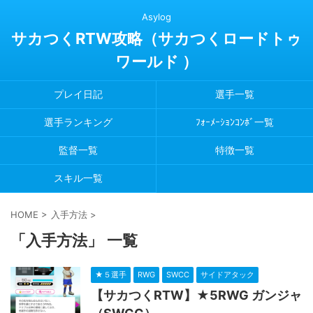
Asylog
サカつくRTW攻略（サカつくロードトゥ
ワールド ）
プレイ日記
選手一覧
選手ランキング
ﾌｫｰﾒｰｼｮﾝｺﾝﾎﾞ一覧
監督一覧
特徴一覧
スキル一覧
HOME
>
入手方法
>
「入手方法」 一覧
★５選手
RWG
SWCC
サイドアタック
【サカつくRTW】★5RWG ガンジャ