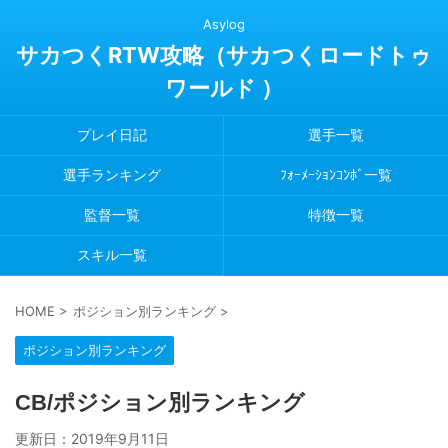
Asylog
サカつくRTW攻略（サカつくロードトゥ
ワールド ）
プレイ日記
選手一覧
選手ランキング
ﾌｫｰﾒｰｼｮﾝｺﾝﾎﾞ一覧
監督一覧
特徴一覧
スキル一覧
HOME
>
ポジション別ランキング
>
ポジション別ランキング
CB/ポジション別ランキング
更新日：
2019年9月11日