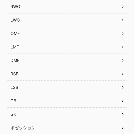
RWG
LWG
OMF
LMF
DMF
RSB
LSB
CB
GK
ポゼッション