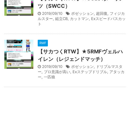
ツ（SWCC）
2019/09/10
ポゼッション
,
超回復
,
フィジカ
ルスター
,
組立CB
,
カットマン
,
Exスピードパスカッ
ト
RMF
【サカつくRTW】★5RMFヴェルハ
イレン（レジェンドマッチ）
2019/09/10
ポゼッション
,
ドリブルマスタ
ー
,
プロ意識が高い
,
Exステップドリブル
,
アタッカ
ー
,
一匹狼