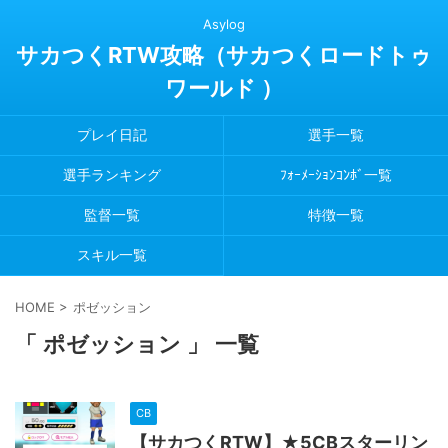
Asylog
サカつくRTW攻略（サカつくロードトゥ
ワールド ）
プレイ日記
選手一覧
選手ランキング
ﾌｫｰﾒｰｼｮﾝｺﾝﾎﾞ一覧
監督一覧
特徴一覧
スキル一覧
HOME
>
ポゼッション
「 ポゼッション 」 一覧
CB
【サカつくRTW】★5CBスターリン