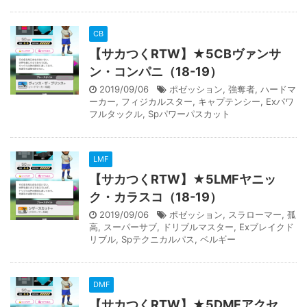
CB
【サカつくRTW】★5CBヴァンサ
ン・コンパニ（18-19）
2019/09/06
ポゼッション
,
強奪者
,
ハードマ
ーカー
,
フィジカルスター
,
キャプテンシー
,
Exパワ
フルタックル
,
Spパワーパスカット
LMF
【サカつくRTW】★5LMFヤニッ
ク・カラスコ（18-19）
2019/09/06
ポゼッション
,
スラローマー
,
孤
高
,
スーパーサブ
,
ドリブルマスター
,
Exブレイクド
リブル
,
Spテクニカルパス
,
ベルギー
DMF
【サカつくRTW】★5DMFアクセ