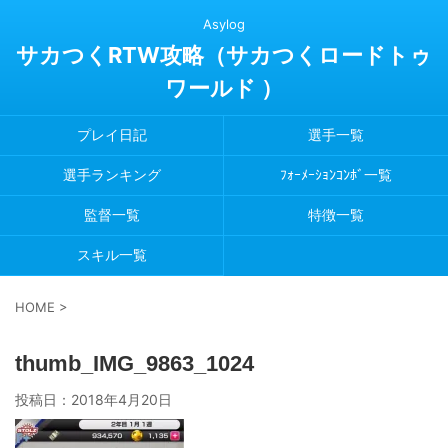
Asylog
サカつくRTW攻略（サカつくロードトゥ
ワールド ）
プレイ日記
選手一覧
選手ランキング
ﾌｫｰﾒｰｼｮﾝｺﾝﾎﾞ一覧
監督一覧
特徴一覧
スキル一覧
HOME
>
thumb_IMG_9863_1024
投稿日：
2018年4月20日