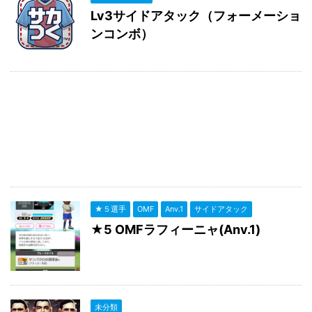
Lv3サイドアタック（フォーメーショ
ンコンボ）
★５選手
OMF
Anv.1
サイドアタック
★5 OMFラフィーニャ(Anv.1)
未分類