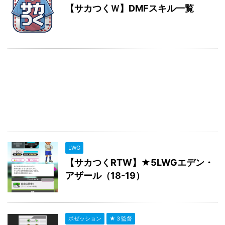
【サカつくＷ】DMFスキル一覧
LWG
【サカつくRTW】★5LWGエデン・
アザール（18-19）
ポゼッション
★３監督