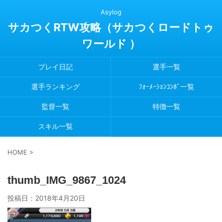
Asylog
サカつくRTW攻略（サカつくロードトゥ
ワールド ）
プレイ日記
選手一覧
選手ランキング
ﾌｫｰﾒｰｼｮﾝｺﾝﾎﾞ一覧
監督一覧
特徴一覧
スキル一覧
HOME
>
thumb_IMG_9867_1024
投稿日：
2018年4月20日