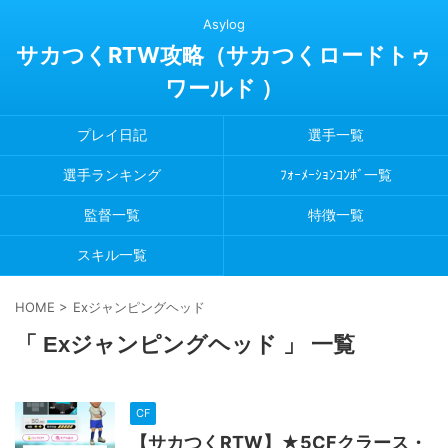
Asylog
サカつくRTW攻略（サカつくロードトゥ
ワールド ）
プレイ日記
選手一覧
選手ランキング
ﾌｫｰﾒｰｼｮﾝｺﾝﾎﾞ一覧
監督一覧
特徴一覧
スキル一覧
HOME
>
Exジャンピングヘッド
「 Exジャンピングヘッド 」 一覧
CF
【サカつくRTW】★5CFクラース・